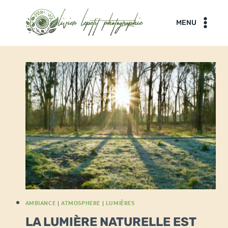
Aller
au
MENU
contenu
AMBIANCE
|
ATMOSPHERE
|
LUMIÈRES
LA LUMIÈRE NATURELLE EST