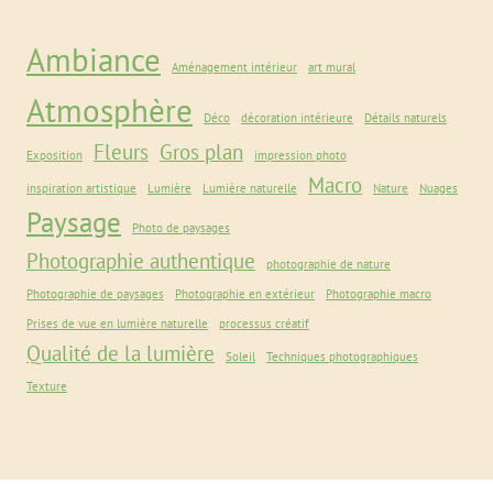
produits
Ambiance
Aménagement intérieur
art mural
Atmosphère
Déco
décoration intérieure
Détails naturels
Fleurs
Gros plan
Exposition
impression photo
Macro
inspiration artistique
Lumière
Lumière naturelle
Nature
Nuages
Paysage
Photo de paysages
Photographie authentique
photographie de nature
Photographie de paysages
Photographie en extérieur
Photographie macro
Prises de vue en lumière naturelle
processus créatif
Qualité de la lumière
Soleil
Techniques photographiques
Texture