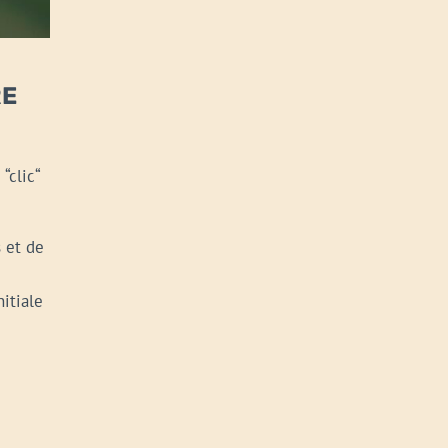
RE
“clic“
 et de
nitiale