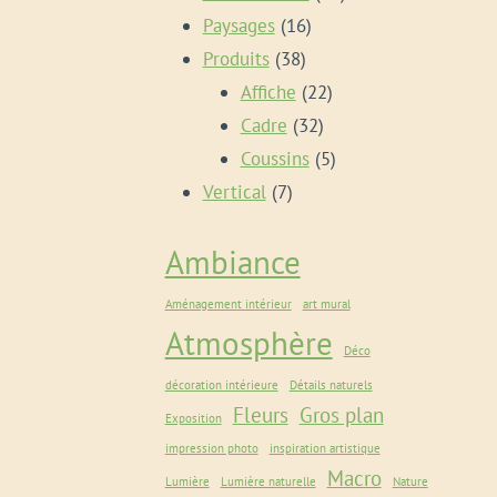
16
produits
Paysages
16
38
produits
Produits
38
produits
22
Affiche
22
32
produits
Cadre
32
produits
5
Coussins
5
7
produits
Vertical
7
produits
Ambiance
Aménagement intérieur
art mural
Atmosphère
Déco
décoration intérieure
Détails naturels
Fleurs
Gros plan
Exposition
impression photo
inspiration artistique
Macro
Lumière
Lumière naturelle
Nature