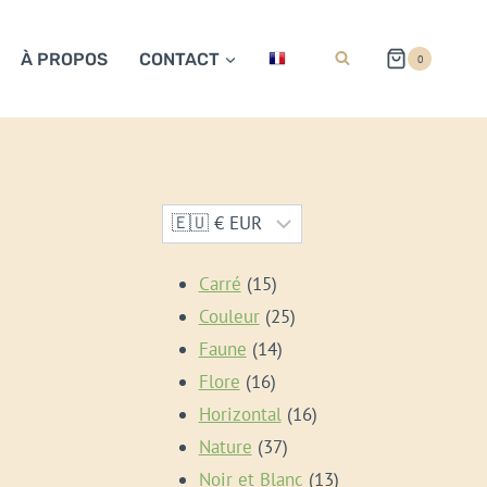
À PROPOS
CONTACT
0
15
Carré
15
produits
25
Couleur
25
14
produits
Faune
14
16
produits
Flore
16
produits
16
Horizontal
16
37
produits
Nature
37
produits
13
Noir et Blanc
13