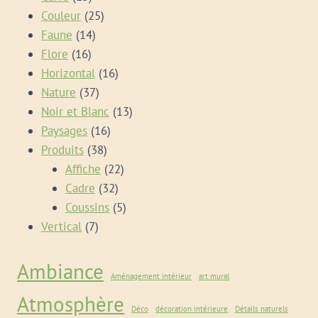
produits
25
Couleur
25
14
produits
Faune
14
16
produits
Flore
16
produits
16
Horizontal
16
37
produits
Nature
37
produits
13
Noir et Blanc
13
16
produits
Paysages
16
38
produits
Produits
38
produits
22
Affiche
22
32
produits
Cadre
32
produits
5
Coussins
5
7
produits
Vertical
7
produits
Ambiance
Aménagement intérieur
art mural
Atmosphère
Déco
décoration intérieure
Détails naturels