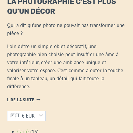
LA PHOTOGRAPHIE C’EST PLUS
QU’UN DÉCOR
Qui a dit qu’une photo ne pouvait pas transformer une
pièce ?
Loin d’être un simple objet décoratif, une
photographie bien choisie peut insuffler une âme à
votre intérieur, créer une ambiance unique et
valoriser votre espace. C’est comme ajouter la touche
finale à un tableau, un détail qui fait toute la
différence.
LA
LIRE LA SUITE
PHOTOGRAPHIE
C’EST
PLUS
QU’UN
DÉCOR
15
Carré
15