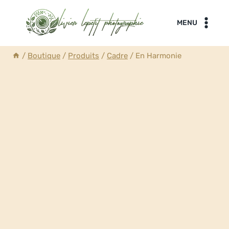
Aller
au
MENU
contenu
/
Boutique
/
Produits
/
Cadre
/
En Harmonie