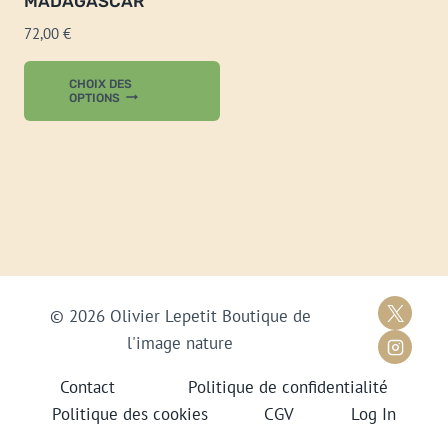
MADAGASCAR
72,00
€
Ce
CHOIX DES
produit
OPTIONS
a
plusieurs
variations.
Les
options
peuvent
être
choisies
© 2026 Olivier Lepetit Boutique de
sur
l'image nature
la
Contact
Politique de confidentialité
page
Politique des cookies
CGV
Log In
du