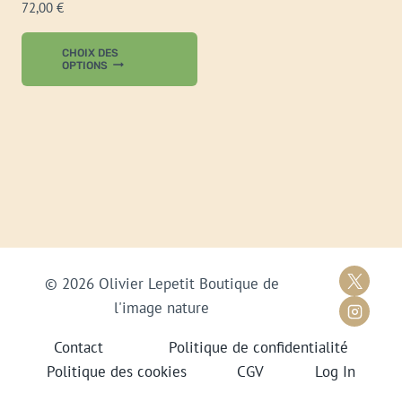
72,00
€
Ce
CHOIX DES
produit
OPTIONS
a
plusieurs
variations.
Les
options
peuvent
être
choisies
© 2026 Olivier Lepetit Boutique de
sur
l'image nature
la
page
Contact
Politique de confidentialité
du
Politique des cookies
CGV
Log In
produit