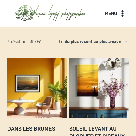
Aller
au
MENU
contenu
Trié
3 résultats affichés
du
plus
récent
au
plus
ancien
DANS LES BRUMES
SOLEIL LEVANT AU