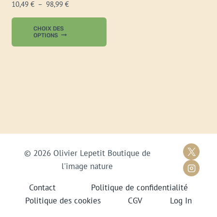
Plage
10,49
€
–
98,99
€
de
Ce
prix :
CHOIX DES
produit
OPTIONS
10,49 €
à
a
98,99 €
plusieurs
variations.
Les
options
peuvent
être
choisies
© 2026 Olivier Lepetit Boutique de
sur
l'image nature
la
page
Contact
Politique de confidentialité
du
Politique des cookies
CGV
Log In
produit